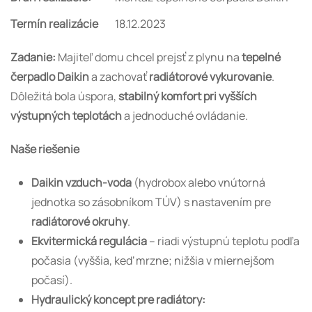
Termín realizácie
18.12.2023
Zadanie:
Majiteľ domu chcel prejsť z plynu na
tepelné
čerpadlo Daikin
a zachovať
radiátorové vykurovanie
.
Dôležitá bola úspora,
stabilný komfort pri vyšších
výstupných teplotách
a jednoduché ovládanie.
Naše riešenie
Daikin vzduch-voda
(hydrobox alebo vnútorná
jednotka so zásobníkom TÚV) s nastavením pre
radiátorové okruhy
.
Ekvitermická regulácia
– riadi výstupnú teplotu podľa
počasia (vyššia, keď mrzne; nižšia v miernejšom
počasí).
Hydraulický koncept pre radiátory: