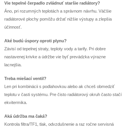
Vie tepelné čerpadlo zvládnuť staršie radiátory?
Áno, pri rozumných teplotách a správnom návrhu. Väčšie
radiátorové plochy pomôžu držať nižšie výstupy a zlepšia
účinnosť.
Aké budú úspory oproti plynu?
Závisí od tepelnej straty, teploty vody a tarify. Pri dobre
nastavenej krivke a údržbe vie byť prevádzka výrazne
lacnejšia.
Treba miešací ventil?
Len pri kombinácii s podlahovkou alebo ak chceš obmedziť
teplotu v časti systému. Pre čisto radiátorový okruh často stačí
ekvitermika.
Aká údržba ma čaká?
Kontrola filtra/TF1, tlak, odvzdušnenie a raz ročne servisná