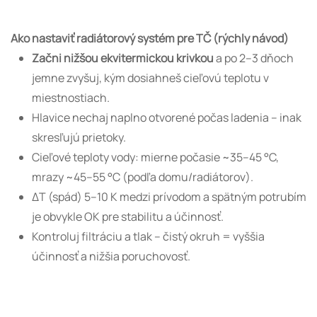
Ako nastaviť radiátorový systém pre TČ (rýchly návod)
Začni nižšou ekvitermickou krivkou
a po 2–3 dňoch
jemne zvyšuj, kým dosiahneš cieľovú teplotu v
miestnostiach.
Hlavice nechaj naplno otvorené počas ladenia – inak
skresľujú prietoky.
Cieľové teploty vody: mierne počasie ~35–45 °C,
mrazy ~45–55 °C (podľa domu/radiátorov).
ΔT (spád) 5–10 K medzi prívodom a spätným potrubím
je obvykle OK pre stabilitu a účinnosť.
Kontroluj filtráciu a tlak – čistý okruh = vyššia
účinnosť a nižšia poruchovosť.