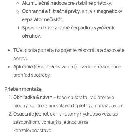
Akumulačná nádoba
pre stabilné prietoky,
Ochranné a filtračné prvky
: sitká +
magnetický
separátor nečistôt
,
Správne dimenzované
čerpadlo
a
vyváženie
okruhov
.
TÚV
: podľa potreby napojenie zásobníka a časovače
ohrevu.
Aplikácia
(Onecta/ekvivalent) – vzdialené scenáre,
prehľad spotreby.
Priebeh montáže
Obhliadka & návrh
– tepelná strata, radiátorové
plochy, kontrola prietokov a teplotných požiadaviek.
Osadenie jednotiek
– vnútorný hydrobox/veža so
zásobníkom, vonkajšia jednotka na
konzole/podstavci.