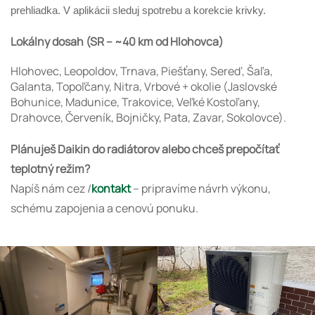
prehliadka. V aplikácii sleduj spotrebu a korekcie krivky.
Lokálny dosah (SR – ~40 km od Hlohovca)
Hlohovec, Leopoldov, Trnava, Piešťany, Sereď, Šaľa,
Galanta, Topoľčany, Nitra, Vrbové + okolie (Jaslovské
Bohunice, Madunice, Trakovice, Veľké Kostoľany,
Drahovce, Červeník, Bojničky, Pata, Zavar, Sokolovce).
Plánuješ Daikin do radiátorov alebo chceš prepočítať
teplotný režim?
Napíš nám cez /
kontakt
– pripravíme návrh výkonu,
schému zapojenia a cenovú ponuku.