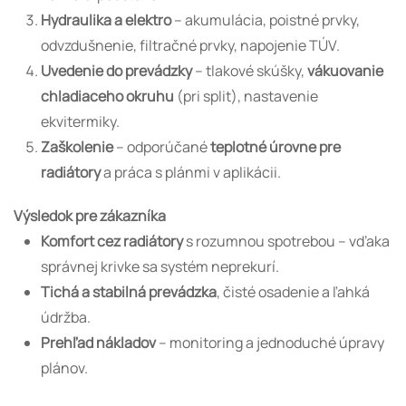
Hydraulika a elektro
– akumulácia, poistné prvky,
odvzdušnenie, filtračné prvky, napojenie TÚV.
Uvedenie do prevádzky
– tlakové skúšky,
vákuovanie
chladiaceho okruhu
(pri split), nastavenie
ekvitermiky.
Zaškolenie
– odporúčané
teplotné úrovne pre
radiátory
a práca s plánmi v aplikácii.
Výsledok pre zákazníka
Komfort cez radiátory
s rozumnou spotrebou – vďaka
správnej krivke sa systém neprekurí.
Tichá a stabilná prevádzka
, čisté osadenie a ľahká
údržba.
Prehľad nákladov
– monitoring a jednoduché úpravy
plánov.